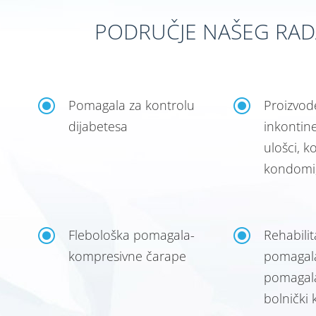
PODRUČJE NAŠEG RAD
\
\
Pomagala za kontrolu
Proizvod
dijabetesa
inkontin
ulošci, k
kondomi,
\
\
Flebološka pomagala-
Rehabilit
kompresivne čarape
pomagala
pomagala
bolnički k