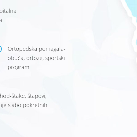
,
bitalna
a
\
Ortopedska pomagala-
obuća, ortoze, sportski
program
hod-štake, štapovi,
anje slabo pokretnih