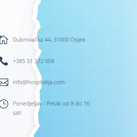

Dubrovačka 44, 31000 Osijek

+385 31 372 008

info@hospitalija.com
}
Ponedjeljak - Petak od 8 do 16
sati